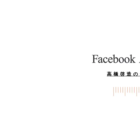
高橋啓造のf